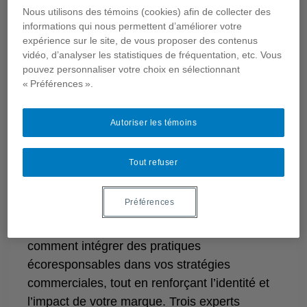
peuvent allier
Nous utilisons des témoins (cookies) afin de collecter des
informations qui nous permettent d’améliorer votre
expérience sur le site, de vous proposer des contenus
réduction de
vidéo, d’analyser les statistiques de fréquentation, etc. Vous
pouvez personnaliser votre choix en sélectionnant
l’empreinte carbone
« Préférences ».
et valorisation de
Autoriser les témoins
leur image de
Tout refuser
marque ?
Préférences
Lors de cette conférence, vous découvrirez
comment intégrer des pratiques
écoresponsables dans vos stratégies
commerciales, tout en renforçant l’identité et
l’impact de votre marque. Trois experts