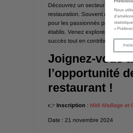
Préféren
Découvrez un secteur riche en opp
Nous utili
restauration. Souvent négligé, c
d’améliore
pour les passionnés prêts à repr
statistiqu
« Préfére
établis. Venez explorer comment 
succès tout en contribuant à maint
Préf
Joignez-vous à
l’opportunité d
restaurant !
👉
Inscription
:
Midi Maillage et
Date : 21 novembre 2024