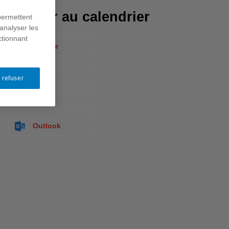
Ajouter au calendrier
permettent
analyser les
ctionnant
Google
Yahoo
 refuser
Apple
Outlook