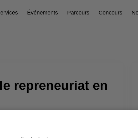
ervices
Événements
Parcours
Concours
No
le repreneuriat en