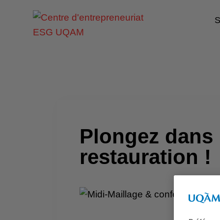
S
Plongez dans 
restauration !