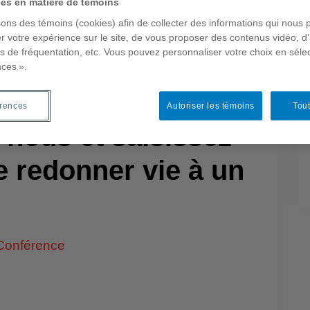
ces en matière de témoins
ortunités : le repreneuriat dans la
sons des témoins (cookies) afin de collecter des informations qui nous 
e marché offre des occasions uniques
r votre expérience sur le site, de vous proposer des contenus vidéo, d’
endre les rênes de restaurants bien
es de fréquentation, etc. Vous pouvez personnaliser votre choix en séle
nces ».
transformer ces entreprises en véritables
enir notre patrimoine culinaire local.
érences
Autoriser les témoins
Tout
 nous et saisissez
e redonner vie à un
 Conférence