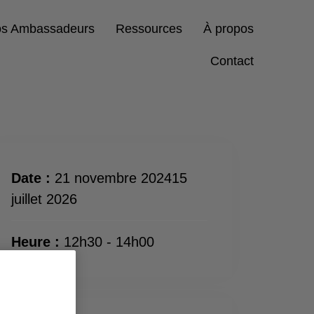
s Ambassadeurs
Ressources
À propos
Contact
Date :
21 novembre 202415
juillet 2026
Heure :
12h30 - 14h00