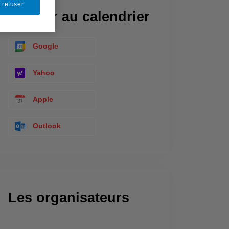
 refuser
Ajouter au calendrier
Google
Yahoo
Apple
Outlook
Les organisateurs