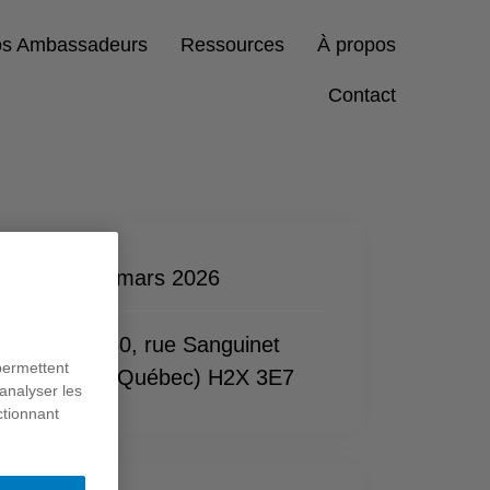
s Ambassadeurs
Ressources
À propos
Contact
Date :
30 mars 2026
Lieu :
1250, rue Sanguinet
permettent
Montréal (Québec) H2X 3E7
analyser les
ctionnant