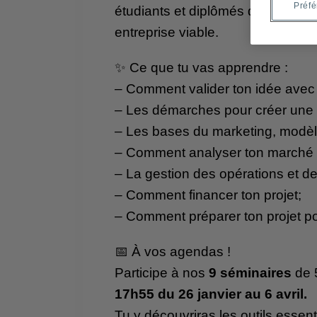
Préf
étudiants et diplômés de l’UQAM 
entreprise viable.
✨ Ce que tu vas apprendre :
– Comment valider ton idée avec 
– Les démarches pour créer une 
– Les bases du marketing, modèle 
– Comment analyser ton marché e
– La gestion des opérations et 
– Comment financer ton projet;
– Comment préparer ton projet pou
📅 À vos agendas !
Participe à nos
9 séminaires
de 5
17h55 du 26 janvier au 6 avril.
Tu y découvriras les outils essent