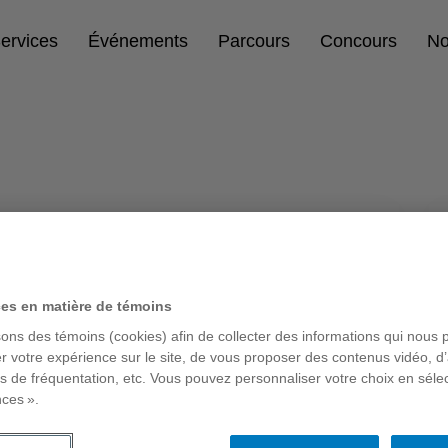
ervices
Événements
Parcours
Concours
No
artup 101
ces en matière de témoins
sons des témoins (cookies) afin de collecter des informations qui nous 
r votre expérience sur le site, de vous proposer des contenus vidéo, d’
es de fréquentation, etc. Vous pouvez personnaliser votre choix en séle
nces ».
’incubateur du Centre d’entrepreneuriat
bation conçu spécialement pour les