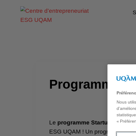
S
Programme St
Préféren
Nous utili
d’améliore
statistiqu
« Préfére
Le
programme Startup 101
de l
ESG UQAM ! Un programme d’incu