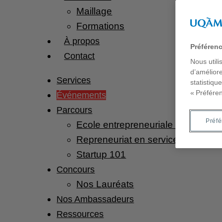
Maillage
Formations
À propos
Préféren
Contact
Nous utili
d’améliore
Services
statistiqu
« Préfére
Événements
Parcours
Préf
Ecole entrepreneuriale du Notaria
Repreneuriat en services financie
Startup 101
Concours
Nos Lauréats
Nos Ambassadeurs
Ressources