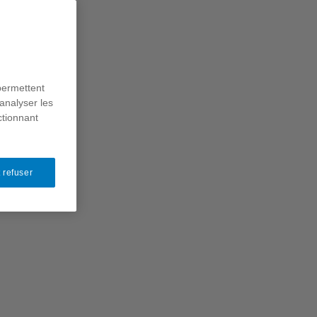
permettent
analyser les
ctionnant
 refuser