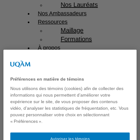
Nos Lauréats
Nos Ambassadeurs
Ressources
Maillage
Formations
À propos
Contact
Services
Événements
Préférences en matière de témoins
Parcours
Nous utilisons des témoins (cookies) afin de collecter des
informations qui nous permettent d’améliorer votre
Ecole
expérience sur le site, de vous proposer des contenus
entrepreneuriale du
vidéo, d’analyser les statistiques de fréquentation, etc. Vous
Notariat
pouvez personnaliser votre choix en sélectionnant
« Préférences ».
Repreneuriat en
services financiers
Autoriser les témoins