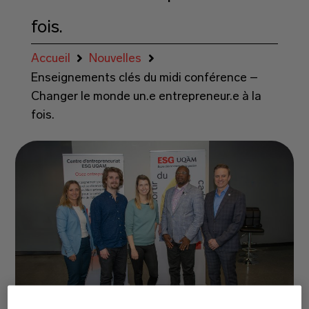
fois.
Accueil
Nouvelles
Enseignements clés du midi conférence –
Changer le monde un.e entrepreneur.e à la
fois.