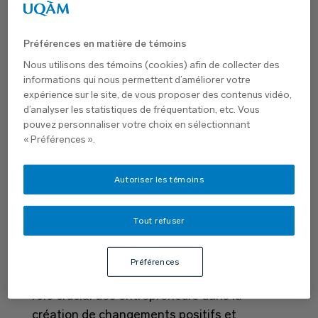
Préférences en matière de témoins
Nous utilisons des témoins (cookies) afin de collecter des
Enseignements clés du
informations qui nous permettent d’améliorer votre
expérience sur le site, de vous proposer des contenus vidéo,
d’analyser les statistiques de fréquentation, etc. Vous
midi conférence –
pouvez personnaliser votre choix en sélectionnant
« Préférences ».
Changer le monde un.e
entrepreneur.e à la
Autoriser les témoins
fois.
Tout refuser
La Midi conférence – Changer le monde un.e
Préférences
entrepreneur.e à la fois a mis en lumière le
rôle crucial des entrepreneurs dans la
création de changements positifs et