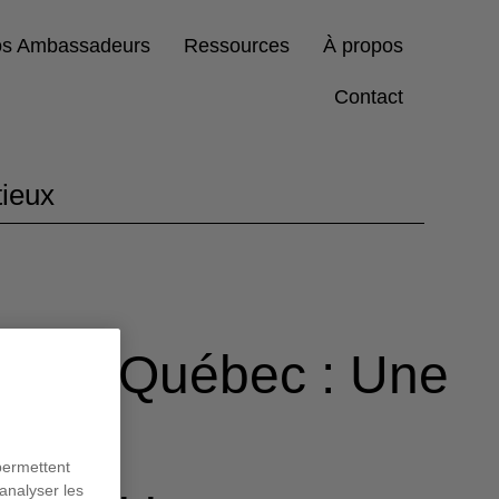
s Ambassadeurs
Ressources
À propos
Contact
tieux
at au Québec : Une
ur les
permettent
analyser les