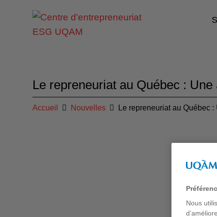
S
Le repreneuriat au Québec : Une 
Accueil
Nouvelles
Le repreneuriat au Québec : 
Préféren
Nous utili
d’améliore